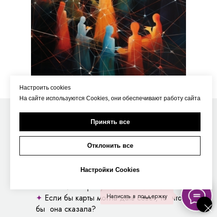
Настроить cookies
На сайте используются Cookies, они обеспечивают работу сайта
✦
Рассмотрите образ карты, что вас в ней
Принять все
привлекает больше всего?
✦
С чем или кем ассоциируются образы,
Отклонить все
которые вы видите на карте?
✦
Как это может быть связано с вашим
Настройки Cookies
текущем запросом?
✦
Что сейчас требует моего внимания?
Написать в поддержку
✦
Если бы карты могла дать совет, то что
бы она сказала?