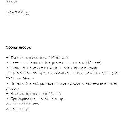
000777
10500,00
р.
Состав набора:
✦ Тканевое игровое поле (50*50 см)
✦ Карточки «Капельки» для работы со смесями (18 карт)
✦ Бланки для диагностики 4 шт. + pdf файл для печати
✦ Путеводитель по игре для участников «Мой ароматный путь» (pdf
файл для печати)
✦ Наклейки для набора масел к игре (цифры и наименования масел,
смесей)
✦ Наклейки для роллеров (20 шт)
✦ Брендированная коробка для игры
lwh: 200x200x70 mm
Weight: 300 g