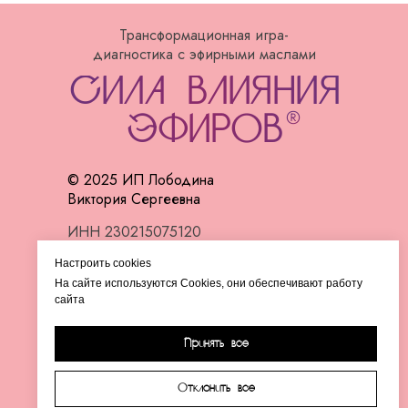
Трансформационная игра-
диагностика с эфирными маслами
СИЛА ВЛИЯНИЯ
®
ЭФИРОВ
© 2025 ИП Лободина
Виктория Сергеевна
ИНН 230215075120
Поддержка по всем
Настроить cookies
продуктам в нашем ТГ-канале
На сайте используются Cookies, они обеспечивают работу
сайта
Политика конфиденциальности
Принять все
Публичная оферта
Согласие на обработку
Отклонить все